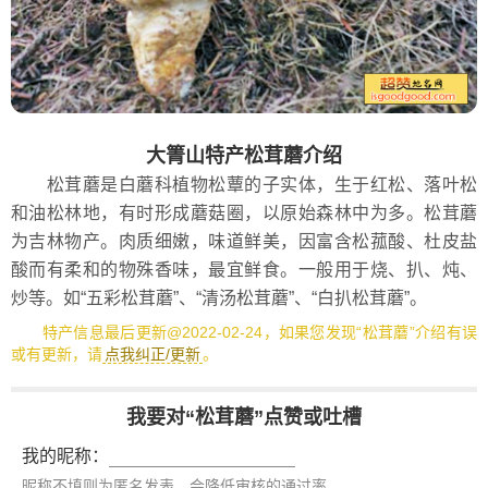
大箐山特产松茸蘑介绍
松茸蘑是白蘑科植物松蕈的子实体，生于红松、落叶松
和油松林地，有时形成蘑菇圈，以原始森林中为多。松茸蘑
为吉林物产。肉质细嫩，味道鲜美，因富含松菰酸、杜皮盐
酸而有柔和的物殊香味，最宜鲜食。一般用于烧、扒、炖、
炒等。如“五彩松茸蘑”、“清汤松茸蘑”、“白扒松茸蘑”。
特产信息最后更新@2022-02-24，如果您发现“松茸蘑”介绍有误
或有更新，请
点我纠正/更新
。
我要对“松茸蘑”点赞或吐槽
我的昵称：
昵称不填则为匿名发表，会降低审核的通过率。