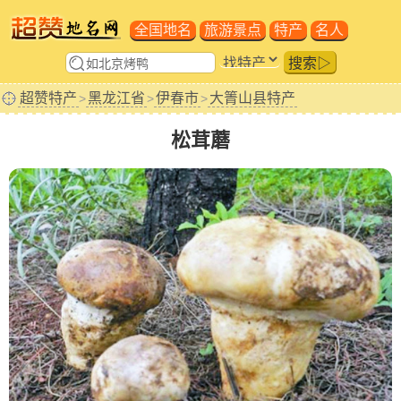
全国地名
旅游景点
特产
名人
搜索▷
超赞特产
黑龙江省
伊春市
大箐山县特产
>
>
>
松茸蘑