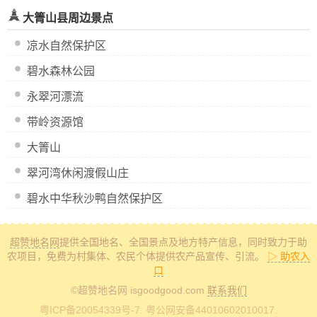
大箐山县周边景点
凉水自然保护区
碧水森林公园
永翠河漂流
带岭资源馆
大箐山
翠河湾休闲渡假山庄
碧水中华秋沙鸭自然保护区
超赞地名网
提供全国地名、全国景点及地方特产信息
，同时致力于助
农项目，免费为村集体、农民个体提供农产品宣传、引流。
▷ 助农入
口
©超赞地名网 isgoodgood.com
联系我们
粤ICP备20054339号-7
. 粤公网安备44010602010017.