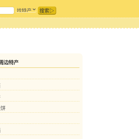
搜索▷
周边特产
面
饼
烧饼
酒