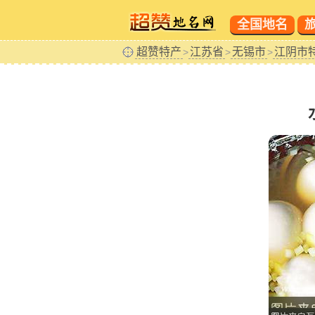
全国地名
超赞特产
江苏省
无锡市
江阴市
>
>
>