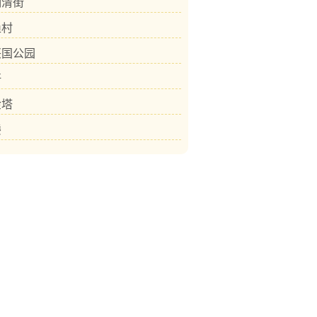
明清街
渔村
兴国公园
圩
金塔
楼