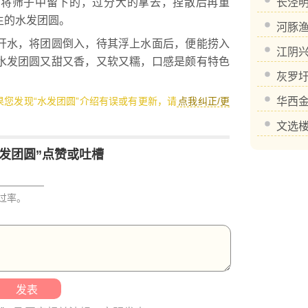
。将筛子中留下的，过分大的拿去，捏散后再重
长泾
生的水发团圆。
河豚
水，将团圆倒入，待其浮上水面后，便能捞入
江阴
水发团圆又甜又香，又软又糯，口感是颇有特色
灰罗
如果您发现“水发团圆”介绍有误或有更新，请
点我纠正/更
华西
文选
水发团圆”点赞或吐槽
过率。