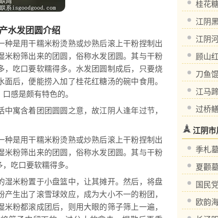
桂花
江阴
产水发团圆介绍
江阴
种是用干糯米粉烫熟或炒熟后滚上干粉捏制出
湿米粉筛出来的团圆，俗称水发团圆。其与干粉
顾山
多，吃口要软糯得多。水发团圆制成后，只要烧
刀鱼
水面后，便能捞入加了桂花红糖汤的碗中食用。
江马
，口感是颇有特色的。
过桥
中寓含着团团圆圆之意，故江阴人逢年过节，
江阴市
种是用干糯米粉烫熟或炒熟后滚上干粉捏制出
季札
湿米粉筛出来的团圆，俗称水发团圆。其与干粉
多，吃口要软糯得多。
夏颧
湿米粉置于小盘篮中，让其摊开。然后，将盘
国民
粉产生出了滚雪球效应，成为大小不一的粉团，
欧韵
湿米粉都滚成团后，则用大眼的筛子筛上一遍，