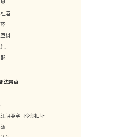
糖粥
黑杜酒
河豚
红豆树
馄饨
蹄酥
鳝
周边景点
墓
墓
党江阴要塞司令部旧址
海澜