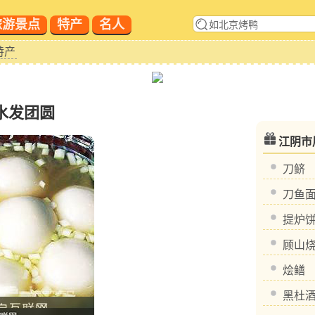
旅游景点
特产
名人
特产
水发团圆
江阴市
刀鲚
刀鱼
提炉
顾山
烩鳝
黑杜