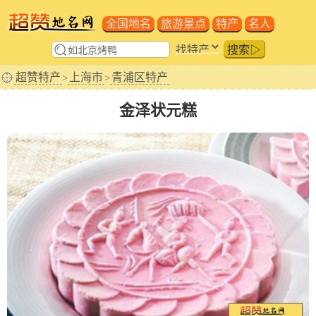
全国地名
旅游景点
特产
名人
搜索▷
超赞特产
上海市
青浦区特产
>
>
金泽状元糕