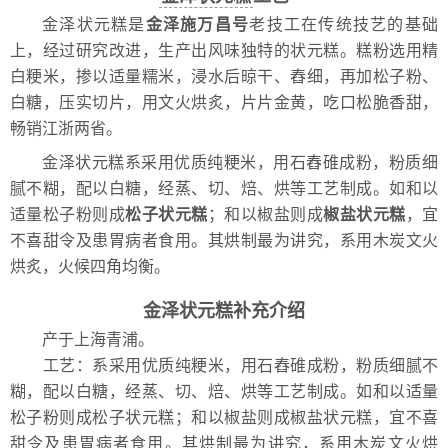
金泽状元糕是
金泽施万昌号
老技工在传统技艺的基础
上，经过研究改进，生产出风味独特的状元糕。糕粉选用精
白粳米，掺以适量糯米，浸水后晾干、舂细，再加松子粉、
白糖，压实切片，用文火烘炙，片片金黄，吃口松脆香甜，
畅销江浙两省。
金泽状元糕系采用优质纯粳米，用石舂碓成粉，粉质细
腻不糊，配以白糖，经蒸、切、焙、烘等工艺制成。如和以
适量松子粉则成
松子状元糕
；和以椒盐则成
椒盐状元糕
，宜
不喜甜令及患胃病者食用。其烘制最为讲究，系用木炭文火
烘炙，火候四角均衡。
金泽状元糕补充介绍
产于上海青浦。
工艺：系采用优质纯粳米，用石舂碓成粉，粉质细腻不
糊，配以白糖，经蒸、切、焙、烘等工艺制成。如和以适量
松子粉则成松子状元糕；和以椒盐则成椒盐状元糕，宜不喜
甜令及患胃病者食用。其烘制最为讲究，系用木炭文火烘