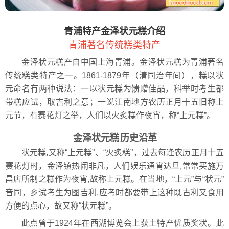
青浦特产金泽状元糕介绍
青浦著名传统糕类特产
金泽状元糕产自中国上海青浦。金泽状元糕为青浦著名
传统糕类特产之一。1861-1879年（清同治年间），糕以状
元命名有两种说法：一以状元糕为馈赠佳品，科举时考生都
带糕应试，取吉利之意；一说江南地方农历正月十五旧称上
元节，有赛花灯之举，人们以火炙糕作夜宵，称“上元糕”。
金泽状元糕
历史沿革
状元糕,又称“上元糕”、“火炙糕”，过去每逢农历正月十五
赛花灯时，金泽镇热闹非凡，人们娱乐通宵达旦,常常买施万
昌店所制之糕作为夜宵,故称上元糕。在当地，“上元”与“状元”
音同，乡试考生为图吉利,应考时都要带上这种既古利又食用
方便的点心，故又称“状元糕”。
此点曾于1924年在西湖博览会上获土特产优质奖状。此