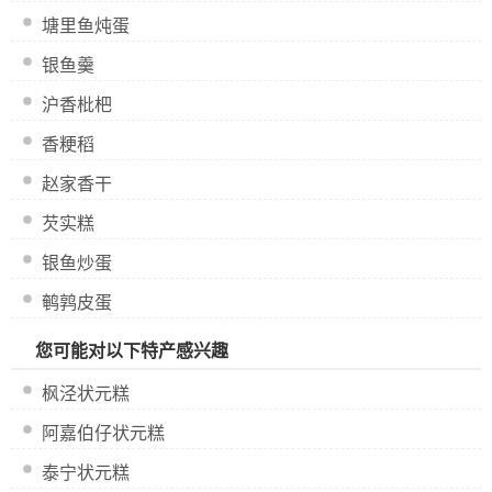
塘里鱼炖蛋
银鱼羹
沪香枇杷
香粳稻
赵家香干
芡实糕
银鱼炒蛋
鹌鹑皮蛋
您可能对以下特产感兴趣
枫泾状元糕
阿嘉伯仔状元糕
泰宁状元糕