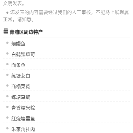
文明发表。
● 您发表的内容需要经过我们的人工审核，不能马上展现属
正常，请知悉。
青浦区周边特产
烧鳗鱼
白鹤镇草莓
面条鱼
练塘茭白
商榻菜苋
练塘草编
青香糯米粽
红烧塘里鱼
朱家角扎肉