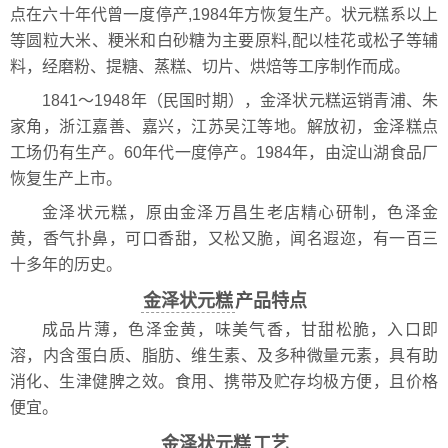
点在六十年代曾一度停产,1984年方恢复生产。状元糕系以上
等圆粒大米、粳米和白砂糖为主要原料,配以桂花或松子等辅
料，经磨粉、提糖、蒸糕、切片、烘焙等工序制作而成。
1841～1948年（民国时期），金泽状元糕运销青浦、朱
家角，浙江嘉善、嘉兴，江苏吴江等地。解放初，金泽糕点
工场仍有生产。60年代一度停产。1984年，由淀山湖食品厂
恢复生产上市。
金泽状元糕，原由金泽万昌生老店精心研制，色泽金
黄，香气扑鼻，可口香甜，又松又脆，闻名遐迩，有一百三
十多年的历史。
金泽状元糕
产品特点
成品片薄，色泽金黄，味美气香，甘甜松脆，入口即
溶，内含蛋白质、脂肪、维生素、及多种微量元素，具有助
消化、生津健脾之效。食用、携带及贮存均极方便，且价格
便宜。
金泽状元糕
工艺