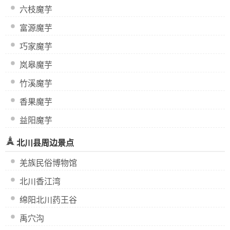
六枝魔芋
富源魔芋
巧家魔芋
岚皋魔芋
竹溪魔芋
香果魔芋
益阳魔芋
北川县周边景点
羌族民俗博物馆
北川香江湾
绵阳北川药王谷
禹穴沟