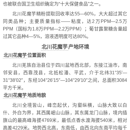
也被联合国卫生组织确定为“十大保健食品”之一。
北川花魔芋精粉提取回收率达55—60%，大大超过其它
同类品种；主要质量指标——粘度，达2万PPM—2.5万
PPM（国标为1.8万PPM—2.2万PPM）；葡甘露聚糖含量超
过其它品种4—5%，溶液透明度可达80%。
北川花魔芋
产地环境
北川花魔芋
位置面积
北川羌族自治县位于四川盆地西北部，东接江油市，南
邻安县，西靠茂县，北抵松潘、平武，介于北纬31°35′—
31°38′02″，东经104°26′15″—104°29′10″之间，总面积3084
平方千米。
北川花魔芋
地质地貌
北川全境皆山，峰峦起伏，沟壑纵横，山脉大致以白
什、外白为界，其西属岷山山脉，其东属龙门山脉，境内插
旗山的最高峰海拔4769米，最低点香水渡海拔540米，相对
高差4229米。地势西北高，东南低，由西北向东南平均每千