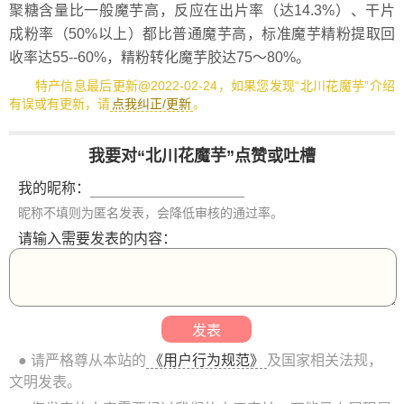
聚糖含量比一般魔芋高，反应在出片率（达14.3%）、干片
成粉率（50%以上）都比普通魔芋高，标准魔芋精粉提取回
收率达55--60%，精粉转化魔芋胶达75～80%。
特产信息最后更新@2022-02-24，如果您发现“北川花魔芋”介绍
有误或有更新，请
点我纠正/更新
。
我要对“北川花魔芋”点赞或吐槽
我的昵称：
昵称不填则为匿名发表，会降低审核的通过率。
请输入需要发表的内容：
● 请严格尊从本站的
《用户行为规范》
及国家相关法规，
文明发表。