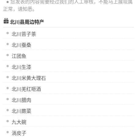
● 您发表的内容需要经过我们的人工审核，不能马上展现属
正常，请知悉。
北川县周边特产
北川苔子茶
北川蚕桑
江团鱼
北川生漆
北川米黄大理石
北川羌红咂酒
北川腊肉
北川蕨菜
九大碗
淌皮子