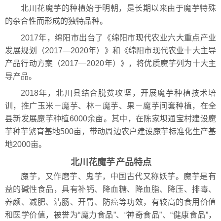
北川花魔芋的种植始于明朝，是长期以来由于魔芋特殊
的杂合性而形成的独特品种。
2017年，绵阳市出台了《绵阳市现代农业六大重点产业
发展规划（2017—2020年）》和《绵阳市现代农业十大主导
产品行动方案（2017—2020年）》，将优质魔芋列为十大主
导产品。
2018年，北川县结合脱贫攻坚，开展魔芋种植技术培
训，推广玉米－魔芋、林－魔芋、果－魔芋间套种植，在全
县新发展魔芋种植6000余亩。其中，在陈家坝通宝村建设魔
芋种芋繁育基地500亩，带动周边农户建设魔芋标准化生产基
地2000亩。
北川花魔芋
产品特点
魔芋，又作磨芋、鬼芋，中国古代又称妖芋。魔芋是有
益的碱性食品，具有补钙、降血糖、降血脂、降压、排毒、
养颜、减肥、清肠、开胃、防癌等功效，有较高的食用价值
和医学价值，被誉为“魔力食品”、“神奇食品”、“健康食品”，