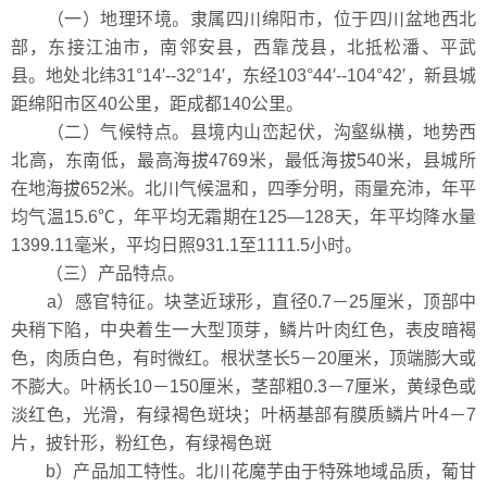
（一）地理环境。隶属四川绵阳市，位于四川盆地西北
部，东接江油市，南邻安县，西靠茂县，北抵松潘、平武
县。地处北纬31°14′--32°14′，东经103°44′--104°42′，新县城
距绵阳市区40公里，距成都140公里。
（二）气候特点。县境内山峦起伏，沟壑纵横，地势西
北高，东南低，最高海拔4769米，最低海拔540米，县城所
在地海拔652米。北川气候温和，四季分明，雨量充沛，年平
均气温15.6℃，年平均无霜期在125—128天，年平均降水量
1399.11毫米，平均日照931.1至1111.5小时。
（三）产品特点。
a）感官特征。块茎近球形，直径0.7－25厘米，顶部中
央稍下陷，中央着生一大型顶芽，鳞片叶肉红色，表皮暗褐
色，肉质白色，有时微红。根状茎长5－20厘米，顶端膨大或
不膨大。叶柄长10－150厘米，茎部粗0.3－7厘米，黄绿色或
淡红色，光滑，有绿褐色斑块；叶柄基部有膜质鳞片叶4－7
片，披针形，粉红色，有绿褐色斑
b）产品加工特性。北川花魔芋由于特殊地域品质，葡甘