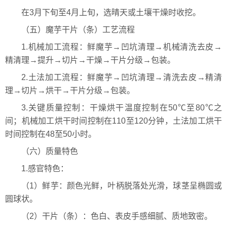
在3月下旬至4月上旬，选晴天或土壤干燥时收挖。
（五）魔芋干片（条）工艺流程
1.机械加工流程：鲜魔芋→凹坑清理→机械清洗去皮→
精清理→提升→切片→干燥→干片分级→包装。
2.土法加工流程：鲜魔芋→凹坑清理→清洗去皮→精清
理→切片→烘干→干片分级→包装。
3.关键质量控制：干燥烘干温度控制在50℃至80℃之
间；机械加工烘干时间控制在110至120分钟，土法加工烘干
时间控制在48至50小时。
（六）质量特色
1.感官特色：
（1）鲜芋：颜色光鲜，叶柄脱落处光滑，球茎呈椭圆或
圆球状。
（2）干片（条）：色白、表皮手感细腻、质地致密。