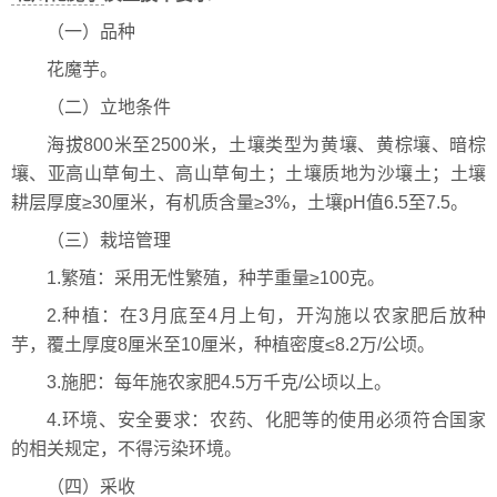
（一）品种
花魔芋。
（二）立地条件
海拔800米至2500米，土壤类型为黄壤、黄棕壤、暗棕
壤、亚高山草甸土、高山草甸土；土壤质地为沙壤土；土壤
耕层厚度≥30厘米，有机质含量≥3%，土壤pH值6.5至7.5。
（三）栽培管理
1.繁殖：采用无性繁殖，种芋重量≥100克。
2.种植：在3月底至4月上旬，开沟施以农家肥后放种
芋，覆土厚度8厘米至10厘米，种植密度≤8.2万/公顷。
3.施肥：每年施农家肥4.5万千克/公顷以上。
4.环境、安全要求：农药、化肥等的使用必须符合国家
的相关规定，不得污染环境。
（四）采收