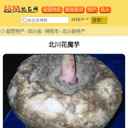
全国地名
旅游景点
特产
名人
搜索▷
超赞特产
四川省
绵阳市
北川县特产
>
>
>
北川花魔芋