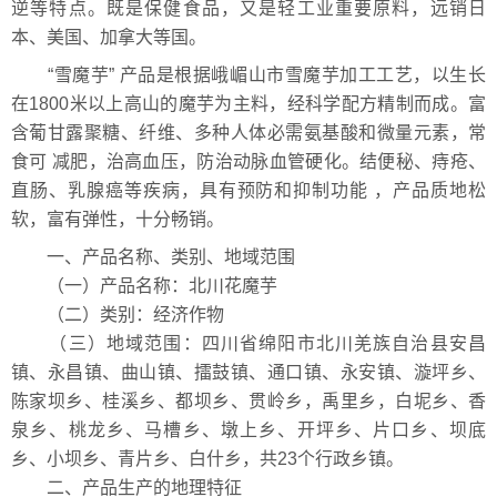
逆等特点。既是保健食品，又是轻工业重要原料，远销日
本、美国、加拿大等国。
“雪魔芋” 产品是根据峨嵋山市雪魔芋加工工艺，以生长
在1800米以上高山的魔芋为主料，经科学配方精制而成。富
含葡甘露聚糖、纤维、多种人体必需氨基酸和微量元素，常
食可 减肥，治高血压，防治动脉血管硬化。结便秘、痔疮、
直肠、乳腺癌等疾病，具有预防和抑制功能 ，产品质地松
软，富有弹性，十分畅销。
一、产品名称、类别、地域范围
（一）产品名称：北川花魔芋
（二）类别：经济作物
（三）地域范围：四川省绵阳市北川羌族自治县安昌
镇、永昌镇、曲山镇、擂鼓镇、通口镇、永安镇、漩坪乡、
陈家坝乡、桂溪乡、都坝乡、贯岭乡，禹里乡，白坭乡、香
泉乡、桃龙乡、马槽乡、墩上乡、开坪乡、片口乡、坝底
乡、小坝乡、青片乡、白什乡，共23个行政乡镇。
二、产品生产的地理特征