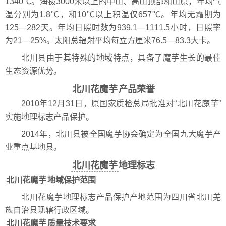
1340℃。海拔3000米以上的中山、高山顶部和山原，年均气
温分别为1.8℃，和10℃以上积温仅657℃。年均无霜期为
125—282天。年均日照时数为939.1—1111.5小时，日照率
为21—25%。太阳总辐射平均每立方厘米76.5—83.3大卡。
北川县由于其特殊的地域特点，具备了魔芋生长的最佳
生态资源优势。
北川花魔芋
产品荣誉
2010年12月31日，原国家质检总局批准对“北川花魔芋”
实施地理标志产品保护。
2014年，北川县被全国魔芋协会确定为全国九大魔芋产
业重点基地县。
北川花魔芋
地理标志
北川花魔芋
地域保护范围
北川花魔芋地理标志产品保护产地范围为四川省北川羌
族自治县现辖行政区域。
北川花魔芋
质量技术要求